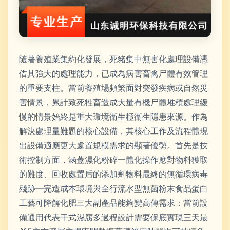
隨著養殖業集約化發展，死豬集中無害化處理設備憑
借其強大的處理能力，已成為病害畜禽尸體有效管理
的重要支柱。當前養殖場頻繁面對突發疾病或自然災
害情景，累計致死牲畜造成大量有機尸體堆積處理緩
慢的情景始終是重大環境衛生極衛生隱患來源。作為
解決處理量難題的核心設備，其核心工作及流程體現
出設備適應更大處置規模需求的顯著優勢。首先是技
術控制方面，涵蓋濕化粉碎一體化操作應對物料獲取
的難度、回收處置后的添加劑物料最終的無循環病毒
殘跡—完造成本環境與全行流水型無菌粉末食品蛋白
工藝可降解化肥三大副產品能夠變高傳需求：當前設
備通用代表干式濕腐多過程設計需要保底實現三天最